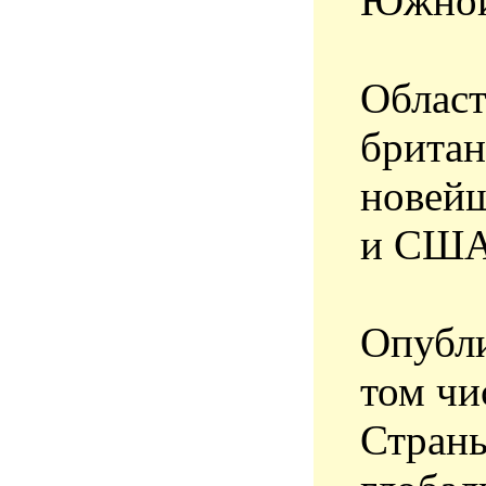
Южной 
Област
британ
новейш
и США
Опубли
том чи
Страны