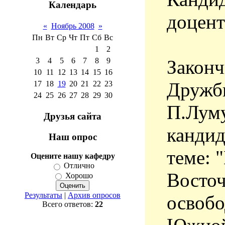
Календарь
доцент
«
Ноябрь 2008
»
Пн
Вт
Ср
Чт
Пт
Сб
Вс
1
2
Законч
3
4
5
6
7
8
9
10
11
12
13
14
15
16
Дружб
17
18
19
20
21
22
23
24
25
26
27
28
29
30
П.Луму
Друзья сайта
кандид
Наш опрос
теме: 
Оцените нашу кафедру
Отлично
Восто
Хорошо
Результаты
|
Архив опросов
освобо
Всего ответов:
22