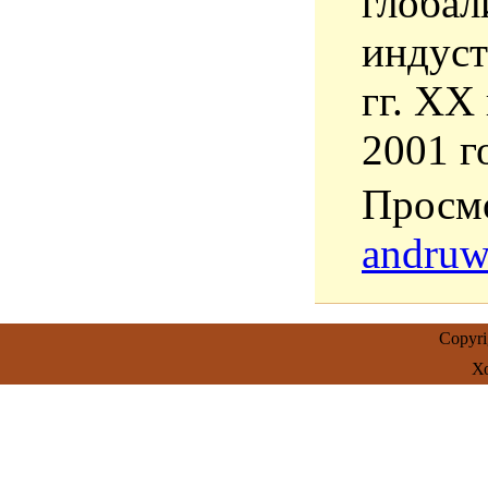
глобал
индуст
гг. XX
2001 г
Просмо
andru
Copyr
Х